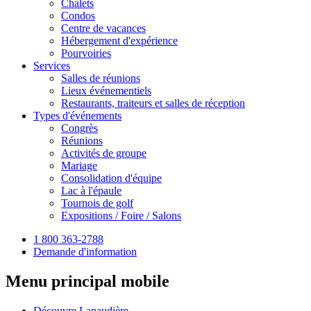
Chalets
Condos
Centre de vacances
Hébergement d'expérience
Pourvoiries
Services
Salles de réunions
Lieux événementiels
Restaurants, traiteurs et salles de réception
Types d'événements
Congrès
Réunions
Activités de groupe
Mariage
Consolidation d'équipe
Lac à l'épaule
Tournois de golf
Expositions / Foire / Salons
1 800 363-2788
Demande d'information
Menu principal mobile
Découvre Lanaudière