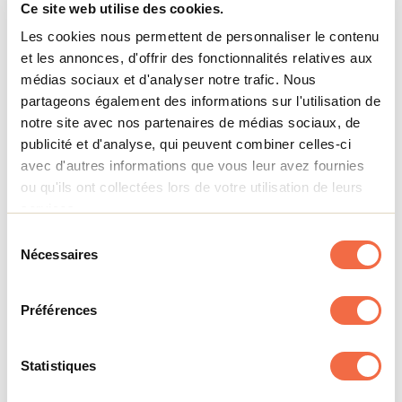
Services
Ce site web utilise des cookies.
Les cookies nous permettent de personnaliser le contenu
et les annonces, d'offrir des fonctionnalités relatives aux
Méthodes de paiement
médias sociaux et d'analyser notre trafic. Nous
partageons également des informations sur l'utilisation de
MasterCard
notre site avec nos partenaires de médias sociaux, de
Visa
American Express
publicité et d'analyse, qui peuvent combiner celles-ci
avec d'autres informations que vous leur avez fournies
Chalets - informations
ou qu'ils ont collectées lors de votre utilisation de leurs
Nombre de chalets: 22
services.
Services disponibles sur place
Sélection
Nécessaires
du
Internet sans fil
consentement
Services de location: Embarcations
Préférences
Activités récréatives et culturelles
Animation pour enfants
Observation de la faune
Statistiques
Programme d'animation : adultes
Terrain de jeux pour enfants