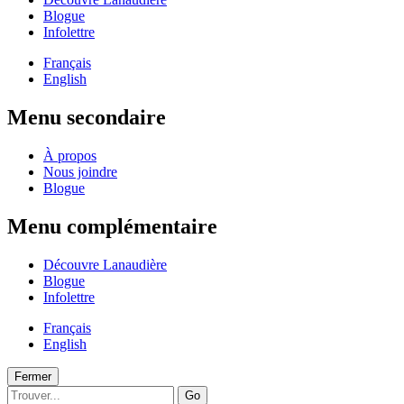
Blogue
Infolettre
Français
English
Menu secondaire
À propos
Nous joindre
Blogue
Menu complémentaire
Découvre Lanaudière
Blogue
Infolettre
Français
English
Fermer
Go