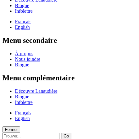
Blogue
Infolettre
Français
English
Menu secondaire
À propos
Nous joindre
Blogue
Menu complémentaire
Découvre Lanaudière
Blogue
Infolettre
Français
English
Fermer
Go