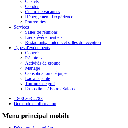
Chalets
Condos
Centre de vacances
Hébergement d'expérience
Pourvoiries
Services
Salles de réunions
Lieux événementiels
Restaurants, traiteurs et salles de réception
Types d'événements
Congrès
Réunions
Activités de groupe
Mariage
Consolidation d'équipe
Lac à l'épaule
Tournois de golf
Expositions / Foire / Salons
1 800 363-2788
Demande d'information
Menu principal mobile
Découvre Lanaudière