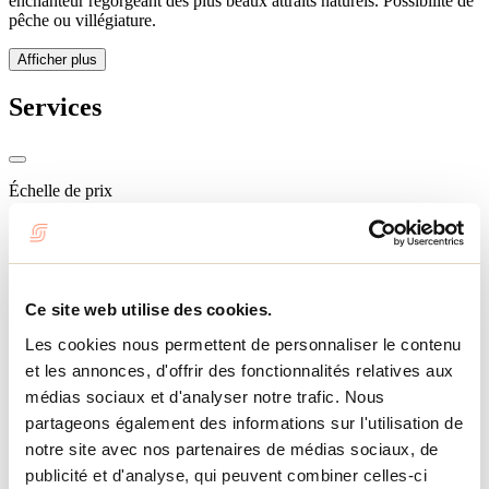
enchanteur regorgeant des plus beaux attraits naturels. Possibilité de
pêche ou villégiature.
Afficher plus
Services
Échelle de prix
80 $ - 1 500 $
Pourvoirie - informations
Nombre de chalets: 15
Ce site web utilise des cookies.
Prix maximum: 1 500 $
Prix minimum: 80 $
Les cookies nous permettent de personnaliser le contenu
et les annonces, d'offrir des fonctionnalités relatives aux
Activités sur place ou à proximité
médias sociaux et d'analyser notre trafic. Nous
Pêche
partageons également des informations sur l'utilisation de
Pêche blanche
notre site avec nos partenaires de médias sociaux, de
Vélo de montagne
Randonnée pédestre
publicité et d'analyse, qui peuvent combiner celles-ci