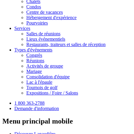
Chalets
Condos
Centre de vacances
Hébergement d'expérience
Pourvoiries
Services
Salles de réunions
Lieux événementiels
Restaurants, traiteurs et salles de réception
Types d'événements
Congrès
Réunions
Activités de groupe
Mariage
Consolidation d'équipe
Lac à l'épaule
Tournois de golf
Expositions / Foire / Salons
1 800 363-2788
Demande d'information
Menu principal mobile
Découvre Lanaudière