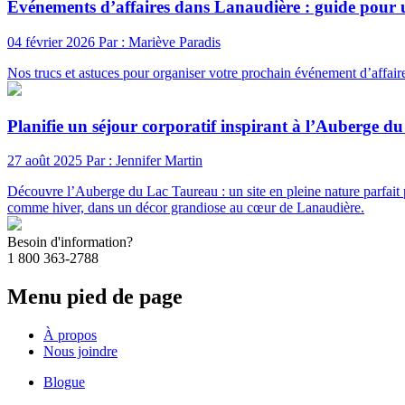
Événements d’affaires dans Lanaudière : guide pour u
04 février 2026
Par : Mariève Paradis
Nos trucs et astuces pour organiser votre prochain événement d’affair
Planifie un séjour corporatif inspirant à l’Auberge 
27 août 2025
Par : Jennifer Martin
Découvre l’Auberge du Lac Taureau : un site en pleine nature parfait p
comme hiver, dans un décor grandiose au cœur de Lanaudière.
Besoin d'information?
1 800 363-2788
Menu pied de page
À propos
Nous joindre
Blogue