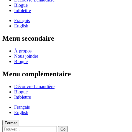
Blogue
Infolettre
Français
English
Menu secondaire
À propos
Nous joindre
Blogue
Menu complémentaire
Découvre Lanaudière
Blogue
Infolettre
Français
English
Fermer
Go