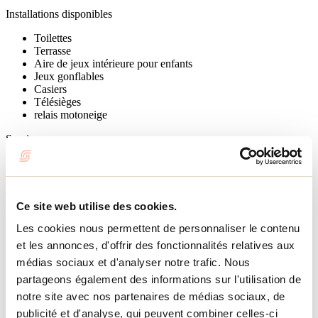
Installations disponibles
Toilettes
Terrasse
Aire de jeux intérieure pour enfants
Jeux gonflables
Casiers
Télésièges
relais motoneige
Services aux groupes
Animation disponible
Tarif de groupe
Réservation de l'établissement entier
Horaire particulier sur demande
Ce site web utilise des cookies.
Ouverture possible hors-saison
Les cookies nous permettent de personnaliser le contenu
Activités récréatives et culturelles
et les annonces, d'offrir des fonctionnalités relatives aux
médias sociaux et d'analyser notre trafic. Nous
Animation pour enfants
Concert/Spectacle
partageons également des informations sur l'utilisation de
Conférence
notre site avec nos partenaires de médias sociaux, de
Exposition
publicité et d'analyse, qui peuvent combiner celles-ci
Dégustation