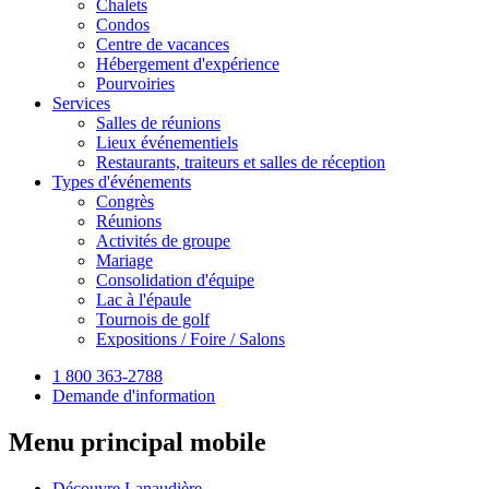
Chalets
Condos
Centre de vacances
Hébergement d'expérience
Pourvoiries
Services
Salles de réunions
Lieux événementiels
Restaurants, traiteurs et salles de réception
Types d'événements
Congrès
Réunions
Activités de groupe
Mariage
Consolidation d'équipe
Lac à l'épaule
Tournois de golf
Expositions / Foire / Salons
1 800 363-2788
Demande d'information
Menu principal mobile
Découvre Lanaudière