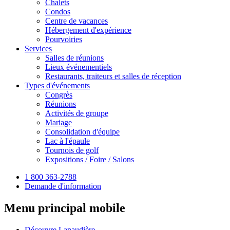
Chalets
Condos
Centre de vacances
Hébergement d'expérience
Pourvoiries
Services
Salles de réunions
Lieux événementiels
Restaurants, traiteurs et salles de réception
Types d'événements
Congrès
Réunions
Activités de groupe
Mariage
Consolidation d'équipe
Lac à l'épaule
Tournois de golf
Expositions / Foire / Salons
1 800 363-2788
Demande d'information
Menu principal mobile
Découvre Lanaudière