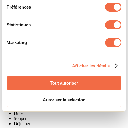
Préférences
Salle de bain partagées
Nombre d'unités: 230 lits en dortoir
Activités sur place ou à proximité
Statistiques
Plage
Vélo
Marketing
Terrain de tennis
Patinoire
Vélo de montagne
Randonnée pédestre
Sentiers de raquettes
Afficher les détails
Escalade
Ski de fond
Canot/kayak
Tout autoriser
Pédalo
Terrain de sport
Salle de jeux intérieurs
Autoriser la sélection
Services de repas
Dîner
Souper
Déjeuner