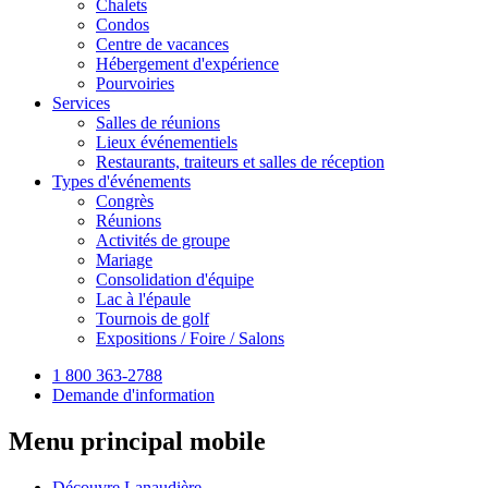
Chalets
Condos
Centre de vacances
Hébergement d'expérience
Pourvoiries
Services
Salles de réunions
Lieux événementiels
Restaurants, traiteurs et salles de réception
Types d'événements
Congrès
Réunions
Activités de groupe
Mariage
Consolidation d'équipe
Lac à l'épaule
Tournois de golf
Expositions / Foire / Salons
1 800 363-2788
Demande d'information
Menu principal mobile
Découvre Lanaudière