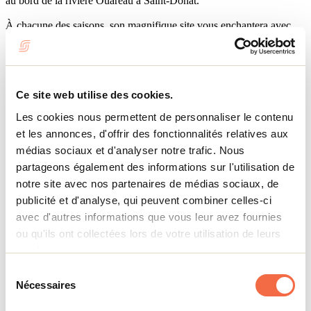
au bord de la rivière Ouareau à Saint-Donat.
À chacune des saisons, son magnifique site vous enchantera avec
ses installations uniques et son vaste choix d'activités, tout en étant à
proximité de plusieurs services!
En période estivale, notre site est réservé aux jeunes pour les camps
de vacances. Le reste de l’année, la location de nos bâtiments avec
Ce site web utilise des cookies.
service de cuisine est disponible. Nous sommes d’ailleurs réputés
pour notre hospitalité et notre bonne nourriture.
Les cookies nous permettent de personnaliser le contenu
et les annonces, d'offrir des fonctionnalités relatives aux
Joie de vivre au Camp Mère Clarac, c’est découvrir, explorer et
médias sociaux et d'analyser notre trafic. Nous
s’amuser!
partageons également des informations sur l'utilisation de
Afficher plus
notre site avec nos partenaires de médias sociaux, de
publicité et d'analyse, qui peuvent combiner celles-ci
Services
avec d'autres informations que vous leur avez fournies
ou qu'ils ont collectées lors de votre utilisation de leurs
services.
Salle de bain
Sélection
Salle de bain partagées
Nécessaires
du
consentement
Centres de vacances - informations