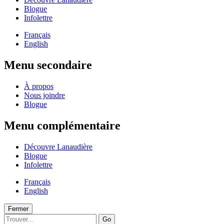
Blogue
Infolettre
Français
English
Menu secondaire
À propos
Nous joindre
Blogue
Menu complémentaire
Découvre Lanaudière
Blogue
Infolettre
Français
English
Fermer
Go